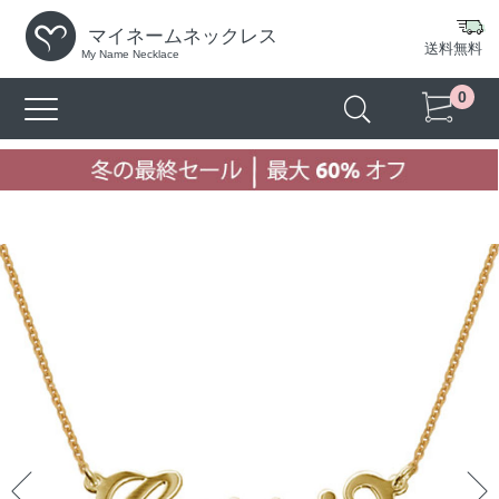
マイネームネックレス
送料無料
My Name Necklace
0