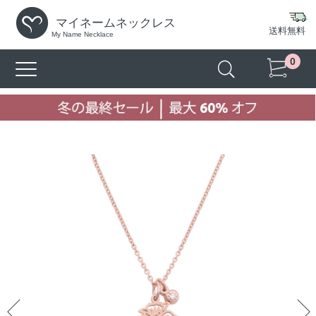
マイネームネックレス
送料無料
My Name Necklace
0