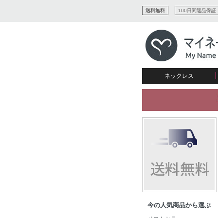
送料無料
100日間返品保証
ネックレス
すべてコレクションを見る
リング
愛を表すコレクション
ネームプレビュー
マザーズ
ブレスレット
刻印ジュエリー
カップル
ネームネックレス
愛のブレスレット
イニシャルジュエリー
メンズ
キャリーネームネックレス
インフィニティ コレクショ
彼女への贈り物
ギフトコレクション
プチネームネックレス
誕生石コレクション
花嫁
バーネックレスコレクション
写真入りネックレス
ディスクとサークルのコレク
今の人気商品から選ぶ