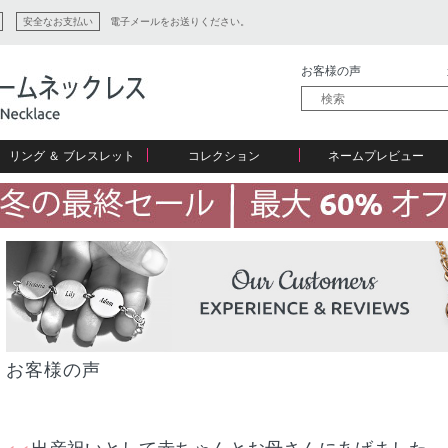
安全なお支払い
電子メールをお送りください。
お客様の声
リング ＆ ブレスレット
コレクション
ネームプレビュー
ン
ション
お客様の声