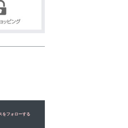
出産祝いとして赤ちゃんとお
林 . - 福岡市, 日本, 2017
スをフォローする