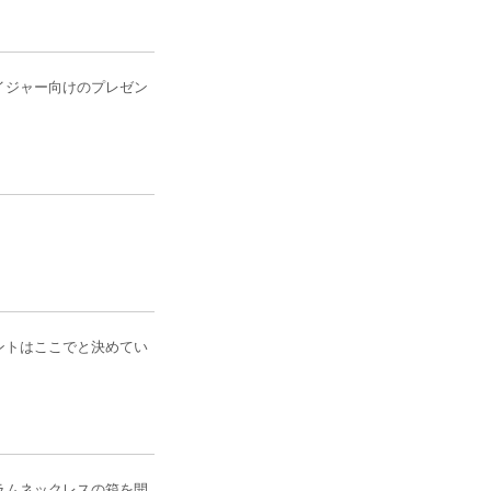
イジャー向けのプレゼン
。
ントはここでと決めてい
ラムネックレスの箱を開