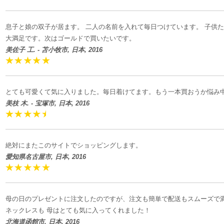
息子と娘の双子が居ます。 二人の名前を入れて毎日つけています。 子供
大満足です。次はゴールドで買いたいです。
美佐子 工. - 苫小牧市, 日本, 2016
とても可愛くて気に入りました。毎日着けてます。もう一本買おうか悩み
美枝 木. - 宝塚市, 日本, 2016
絶対にまたこのサイトでショッピングします。
愛知県名古屋市, 日本, 2016
母の日のプレゼントに注文したのですが、注文も簡単で配送もスムーズで
ネックレスも 母はとても気に入ってくれました！
北海道函館市, 日本, 2016