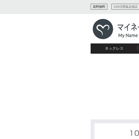
送料無料
100日間返品保証
ネックレス
すべてコレクションを見る
リング
愛を表すコレクション
ネームプレビュー
マザーズ
ブレスレット
刻印ジュエリー
カップル
ネームネックレス
愛のブレスレット
イニシャルジュエリー
メンズ
キャリーネームネックレス
インフィニティ コレクショ
彼女への贈り物
ギフトコレクション
プチネームネックレス
誕生石コレクション
花嫁
バーネックレスコレクション
写真入りネックレス
ディスクとサークルのコレク