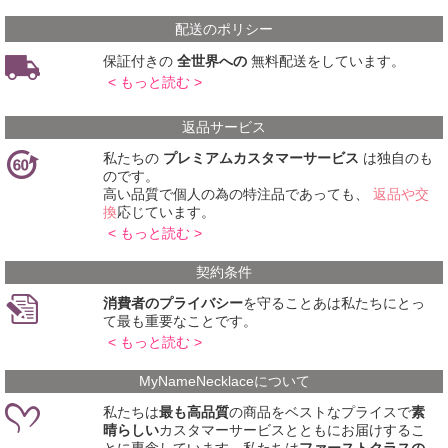
配送のポリシー
保証付きの
全世界への
無料配送をしています。
< もっと読む >
返品サービス
私たちの
プレミアムカスタマーサービス
は独自のも
のです。
高い品質で個人の為の特注品であっても、
返品や交
換
応じています。
< もっと読む >
契約条件
消費者のプライバシー
を守ることあは私たちにとっ
て最も重要なことです。
< もっと読む >
MyNameNecklaceについて
私たちは
最も高品質
の商品をベストなプライスで
素
晴らしい
カスタマーサービスとともにお届けするこ
とに専念しています。私たちは
ファーストクラスの