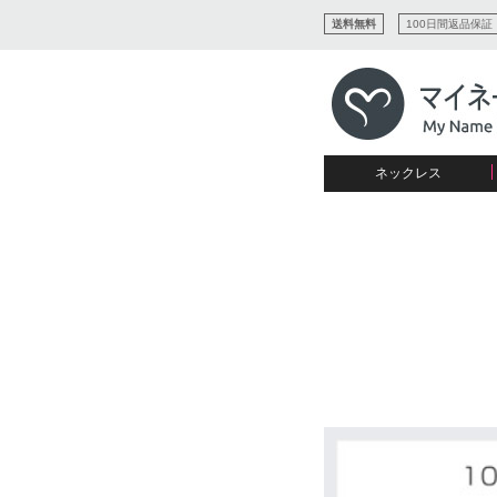
送料無料
100日間返品保証
ネックレス
すべてコレクションを見る
リング
愛を表すコレクション
ネームプレビュー
マザーズ
ブレスレット
刻印ジュエリー
カップル
ネームネックレス
愛のブレスレット
イニシャルジュエリー
メンズ
キャリーネームネックレス
インフィニティ コレクショ
彼女への贈り物
ギフトコレクション
プチネームネックレス
誕生石コレクション
花嫁
バーネックレスコレクション
写真入りネックレス
ディスクとサークルのコレク