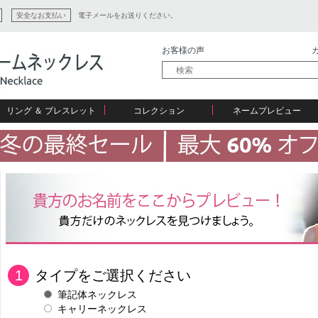
安全なお支払い
電子メールをお送りください。
お客様の声
カ
リング ＆ ブレスレット
コレクション
ネームプレビュー
ン
ション
1
タイプをご選択ください
筆記体ネックレス
キャリーネックレス