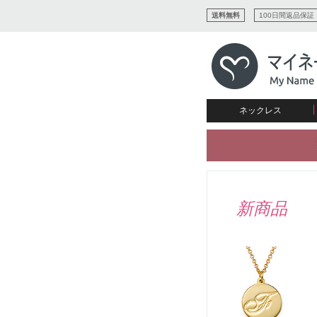
送料無料
100日間返品保証
ネックレス
すべてコレクションを見る
リング
愛を表すコレクション
ネームプレビュー
マザーズ
ブレスレット
刻印ジュエリー
カップル
ネームネックレス
愛のブレスレット
イニシャルジュエリー
メンズ
キャリーネームネックレス
インフィニティ コレクショ
彼女への贈り物
ギフトコレクション
プチネームネックレス
誕生石コレクション
新商品
花嫁
バーネックレスコレクション
写真入りネックレス
ディスクとサークルのコレク