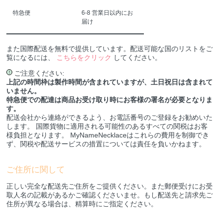
特急便
6-8 営業日以内にお
届け
また国際配送を無料で提供しています。配送可能な国のリストをご
覧になるには、
こちらをクリック
してください。
ご注意ください:
!
上記の時間枠は製作時間が含まれていますが、土日祝日は含まれて
いません。
特急便での配達は商品お受け取り時にお客様の署名が必要となりま
す。
配送会社から連絡ができるよう、お電話番号のご登録をお勧めいた
します。 国際貨物に適用される可能性のあるすべての関税はお客
様負担となります。 MyNameNecklaceはこれらの費用を制御でき
ず、関税や配送サービスの措置については責任を負いかねます。
ご住所に関して
正しい完全な配送先ご住所をご提供ください。また郵便受けにお受
取人名の記載があるかご確認くださいませ。もし配送先と請求先ご
住所が異なる場合は、精算時にご指定ください。