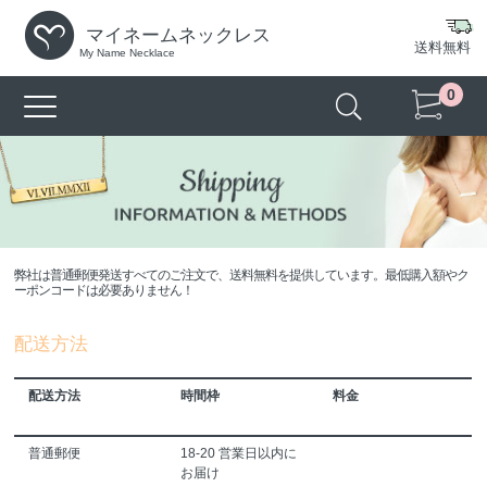
マイネームネックレス
送料無料
My Name Necklace
0
弊社は普通郵便発送すべてのご注文で、送料無料を提供しています。最低購入額やク
ーポンコードは必要ありません！
配送方法
配送方法
時間枠
料金
普通郵便
18-20 営業日以内に
お届け