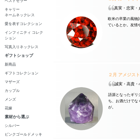
ベストセラー
真実・忠実・
キャリー
ネームネックレス
欧米の卒業の風物
愛を表すコレクション
ているとか。友情
インフィニティ コレク
ション
写真入りネックレス
ギフトショップ
新商品
ギフトコレクション
２月
アメジス
マザーズ
誠実・高貴・
カップル
語源となったギリシ
メンズ
ち、お酒だけでな
が。
花嫁
素材から選ぶ
シルバー
ピンクゴールドメッキ