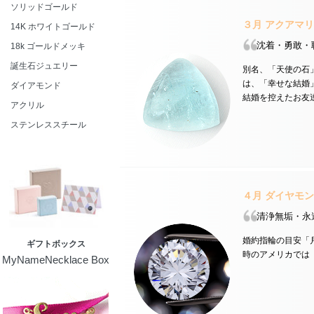
ソリッドゴールド
３月
アクアマリ
14K ホワイトゴールド
沈着・勇敢・
18k ゴールドメッキ
誕生石ジュエリー
別名、「天使の石
は、「幸せな結婚
ダイアモンド
結婚を控えたお友
アクリル
ステンレススチール
４月
ダイヤモン
清浄無垢・永
婚約指輪の目安「
ギフトボックス
時のアメリカでは
MyNameNecklace Box