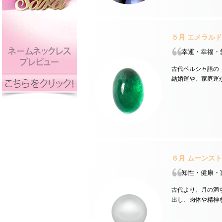
５月
エメラル
幸運・幸福・
古代ペルシャ語の
結婚運や、家庭運
６月
ムーンスト
知性・健康・
古代より、月の満
出し、肉体や精神