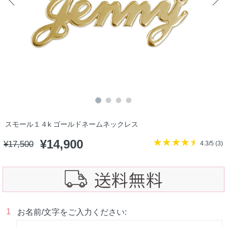
スモール１４k ゴールドネームネックレス
¥
14,900
¥
17,500
4.3/5 (
3
)
1
お名前/文字をご入力ください: