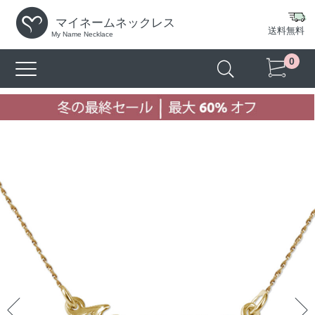
マイネームネックレス
送料無料
My Name Necklace
0