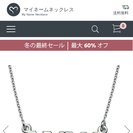
マイネームネックレス
送料無料
My Name Necklace
0