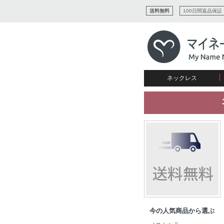
送料無料
100日間返品保証
ネックレス
すべてコレクションを見る
リング
愛を表すコレクション
ネームプレビュー
マザーズ
ブレスレット
刻印ジュエリー
カップル
ネームネックレス
愛のブレスレット
イニシャルジュエリー
メンズ
キャリーネームネックレス
インフィニティ コレクション
彼女への贈り物
ギフトコレクション
プチネームネックレス
誕生石コレクション
花嫁
バーネックレスコレクション
写真入りネックレス
ディスクとサークルのコレク
今の人気商品から選ぶ