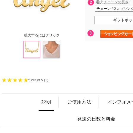
選択
チェーンの長さ
:
ギフトボッ
拡大するにはクリック
5 out of 5 (
1
)
説明
ご使用方法
インフォメ
発送の日数と料金