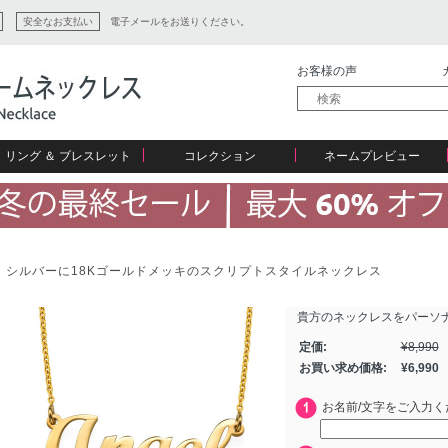
安全なお支払い
電子メールをお送りください。
お客様の声
リング ＆ ブレスレット
コレクション
ネームプレビュー
シルバーに18Kゴールドメッキのスクリプトスタイルネックレス
貴方のネックレスをパーソ
ション
定価:
¥
8,990
お買い求め価格:
¥
6,990
お名前/文字をご入力く