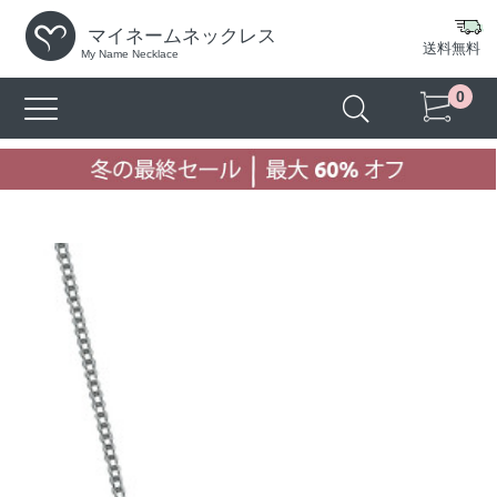
マイネームネックレス
送料無料
My Name Necklace
0