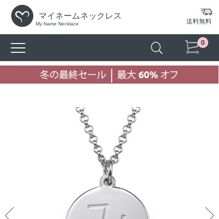
マイネームネックレス
送料無料
My Name Necklace
0