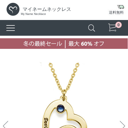
マイネームネックレス
送料無料
My Name Necklace
0