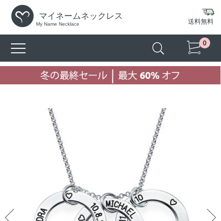
マイネームネックレス
送料無料
My Name Necklace
0