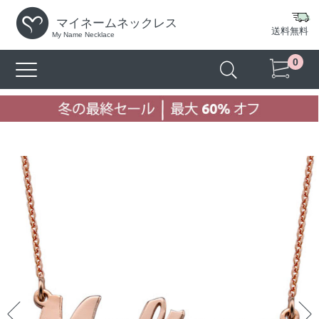
マイネームネックレス
送料無料
My Name Necklace
0