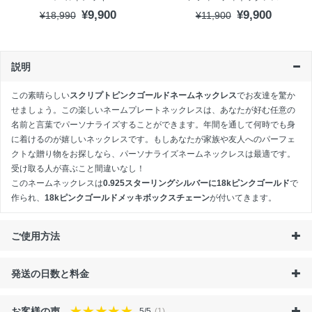
¥9,900
¥9,900
¥18,990
¥11,900
説明
この素晴らしい
スクリプトピンクゴールドネームネックレス
でお友達を驚か
せましょう。この楽しいネームプレートネックレスは、あなたが好む任意の
名前と言葉でパーソナライズすることができます。年間を通して何時でも身
に着けるのが嬉しいネックレスです。もしあなたが家族や友人へのパーフェ
クトな贈り物をお探しなら、パーソナライズネームネックレスは最適です。
受け取る人が喜ぶこと間違いなし！
このネームネックレスは
0.925スターリングシルバーに18kピンクゴールド
で
作られ、
18kピンクゴールドメッキボックスチェーン
が付いてきます。
ご使用方法
発送の日数と料金
お客様の声
5/5
(1)