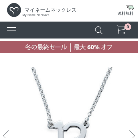
マイネームネックレス
送料無料
My Name Necklace
0