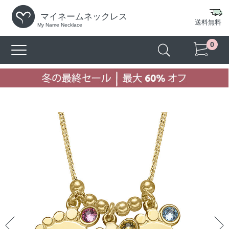
マイネームネックレス
送料無料
My Name Necklace
0