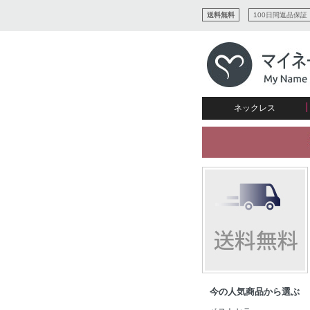
送料無料
100日間返品保証
ネックレス
すべてコレクションを見る
リング
愛を表すコレクション
ネームプレビュー
マザーズ
ブレスレット
刻印ジュエリー
カップル
ネームネックレス
愛のブレスレット
イニシャルジュエリー
メンズ
キャリーネームネックレス
インフィニティ コレクショ
彼女への贈り物
ギフトコレクション
プチネームネックレス
誕生石コレクション
花嫁
バーネックレスコレクション
写真入りネックレス
ディスクとサークルのコレク
今の人気商品から選ぶ