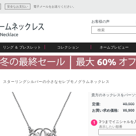
安全なお支払い
電子メールをお送りください。
お客様の声
リング ＆ ブレスレット
コレクション
ネームプレビュー
ン
スターリングシルバーの小さなセレブモノグラムネックレス
貴方のネックレスをパーソ
ション
定価:
¥
8,900
お買い求め価格:
¥
6,900
3つまでイニシャルを
表示したい順番