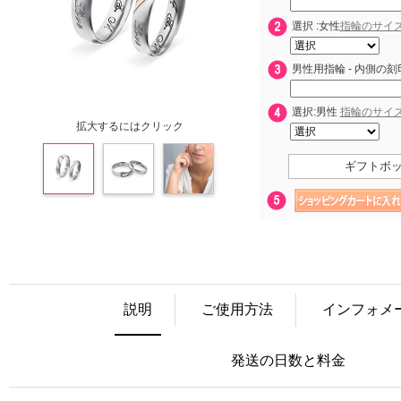
選択 :女性
指輪のサイ
男性用指輪 - 内側の
選択:男性
指輪のサイ
拡大するにはクリック
ギフトボ
説明
ご使用方法
インフォメ
発送の日数と料金