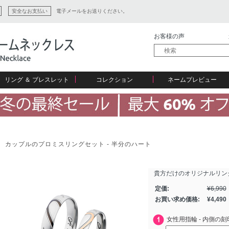
安全なお支払い
電子メールをお送りください。
お客様の声
リング ＆ ブレスレット
コレクション
ネームプレビュー
ン
カップルのプロミスリングセット - 半分のハート
ション
貴方だけのオリジナルリン
定価:
¥
6,990
お買い求め価格:
¥
4,490
女性用指輪 - 内側の刻印