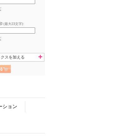
ズ
刻印
(最大23文字):
ズ
ックスを加える
ーション