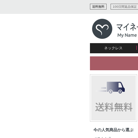
送料無料
100日間返品保証
ネックレス
すべてコレクションを見る
リング
愛を表すコレクション
ネームプレビュー
マザーズ
ブレスレット
刻印ジュエリー
カップル
ネームネックレス
愛のブレスレット
イニシャルジュエリー
メンズ
キャリーネームネックレス
インフィニティ コレクショ
彼女への贈り物
ギフトコレクション
プチネームネックレス
誕生石コレクション
花嫁
バーネックレスコレクション
写真入りネックレス
ディスクとサークルのコレク
今の人気商品から選ぶ