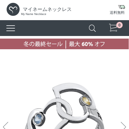
マイネームネックレス
送料無料
My Name Necklace
0