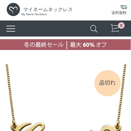
マイネームネックレス
送料無料
My Name Necklace
0