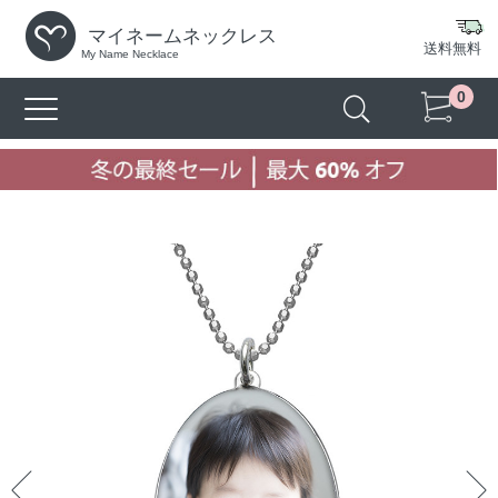
マイネームネックレス
送料無料
My Name Necklace
0