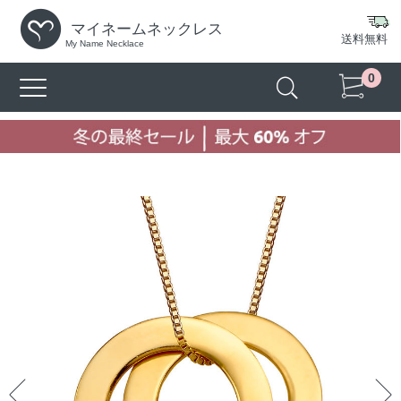
マイネームネックレス
送料無料
My Name Necklace
0