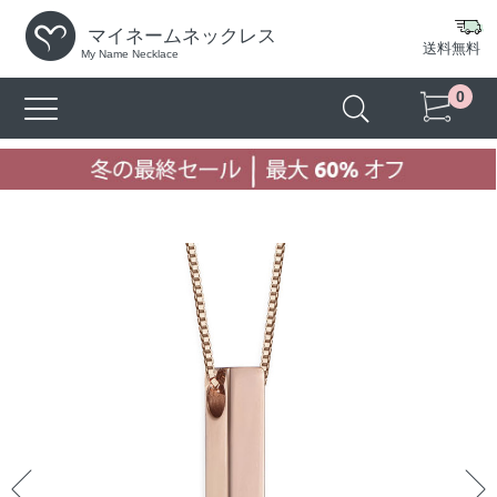
マイネームネックレス
送料無料
My Name Necklace
0