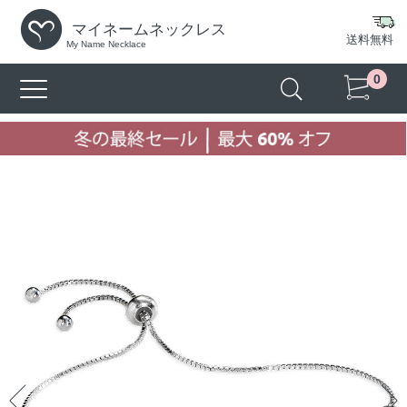
マイネームネックレス
送料無料
My Name Necklace
0