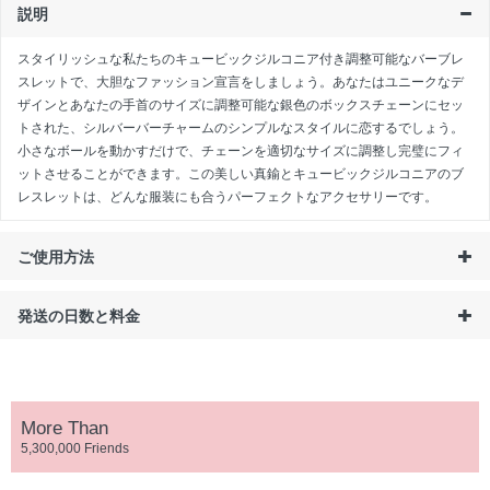
説明
スタイリッシュな私たちのキュービックジルコニア付き調整可能なバーブレ
スレットで、大胆なファッション宣言をしましょう。あなたはユニークなデ
ザインとあなたの手首のサイズに調整可能な銀色のボックスチェーンにセッ
トされた、シルバーバーチャームのシンプルなスタイルに恋するでしょう。
小さなボールを動かすだけで、チェーンを適切なサイズに調整し完璧にフィ
ットさせることができます。この美しい真鍮とキュービックジルコニアのブ
レスレットは、どんな服装にも合うパーフェクトなアクセサリーです。
ご使用方法
発送の日数と料金
More Than
5,300,000 Friends