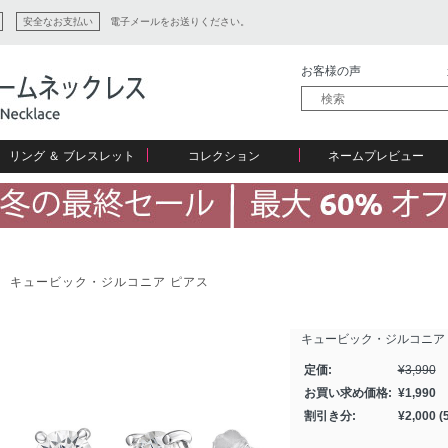
安全なお支払い
電子メールをお送りください。
お客様の声
リング ＆ ブレスレット
コレクション
ネームプレビュー
ン
キュービック・ジルコニア ピアス
ション
キュービック・ジルコニア
定価:
¥
3,990
お買い求め価格:
¥
1,990
割引き分:
¥
2,000
(