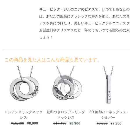
キュービック・ジルコニアのピアス
で、いつでもあなたの
は、あなたの服装にクラシックな輝きを加え、あなたの耳
アスを身につけたり、美しいキュービックジルコニアスタ
お誕生日やクリスマスなど一年のうちいつでも贈るのに素
しょう！
この商品を見た人はこんな商品も見ています。
ロシアン２リングネック
刻印つきロシアンリング
3D 刻印バーネックレス-
レス
ネックレス
シルバー
¥16,490
¥8,900
¥17,490
¥8,900
¥9,900
¥7,900