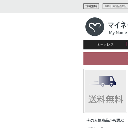
送料無料
100日間返品保証
ネックレス
すべてコレクションを見る
リング
愛を表すコレクション
ネームプレビュー
マザーズ
ブレスレット
刻印ジュエリー
カップル
ネームネックレス
愛のブレスレット
イニシャルジュエリー
メンズ
キャリーネームネックレス
インフィニティ コレクショ
彼女への贈り物
ギフトコレクション
プチネームネックレス
誕生石コレクション
花嫁
バーネックレスコレクション
写真入りネックレス
ディスクとサークルのコレク
今の人気商品から選ぶ