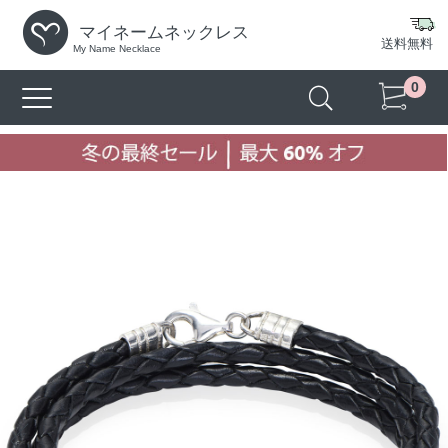
マイネームネックレス
送料無料
My Name Necklace
0