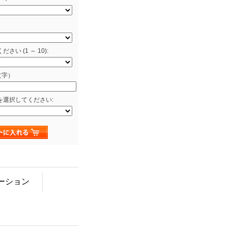
い (1 ～ 10):
文字）
を選択してください:
ーション