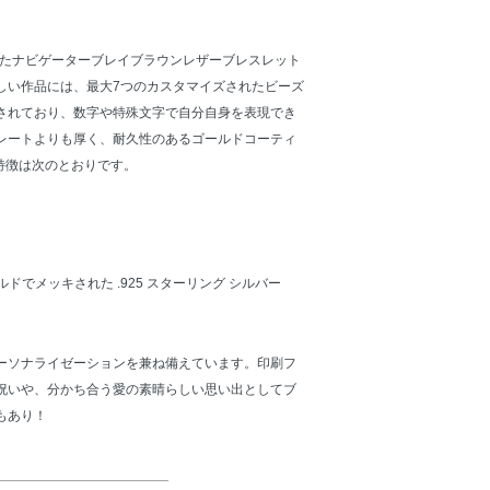
付いたナビゲーターブレイブラウンレザーブレスレット
しい作品には、最大7つのカスタマイズされたビーズ
されており、数字や特殊文字で自分自身を表現でき
レートよりも厚く、耐久性のあるゴールドコーティ
特徴は次のとおりです。
ールドでメッキされた .925 スターリング シルバー
ーソナライゼーションを兼ね備えています。印刷フ
祝いや、分かち合う愛の素晴らしい思い出としてブ
もあり！