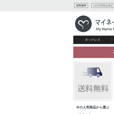
送料無料
100日間返品保証
ネックレス
すべてコレクションを見る
リング
愛を表すコレクション
ネームプレビュー
マザーズ
ブレスレット
刻印ジュエリー
カップル
ネームネックレス
愛のブレスレット
イニシャルジュエリー
メンズ
キャリーネームネックレス
インフィニティ コレクション
彼女への贈り物
ギフトコレクション
プチネームネックレス
誕生石コレクション
花嫁
バーネックレスコレクション
写真入りネックレス
ディスクとサークルのコレク
今の人気商品から選ぶ