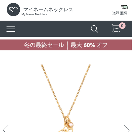
マイネームネックレス
送料無料
My Name Necklace
0