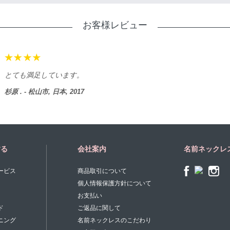
お客様レビュー
とても満足しています。
杉原 . - 松山市, 日本, 2017
する
会社案内
名前ネックレ
ービス
商品取引について
個人情報保護方針について
お支払い
ド
ご返品に関して
ニング
名前ネックレスのこだわり