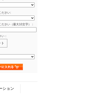
ださい:
ください（最大10文字）：
さい：
ット
ーション