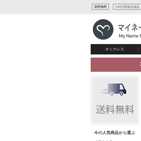
送料無料
100日間返品保証
ネックレス
すべてコレクションを見る
リング
愛を表すコレクション
ネームプレビュー
マザーズ
ブレスレット
刻印ジュエリー
カップル
ネームネックレス
愛のブレスレット
イニシャルジュエリー
メンズ
キャリーネームネックレス
インフィニティ コレクション
彼女への贈り物
ギフトコレクション
プチネームネックレス
誕生石コレクション
花嫁
バーネックレスコレクション
写真入りネックレス
ディスクとサークルのコレク
今の人気商品から選ぶ