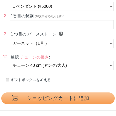
2
1番目の銘刻
:
(10文字までのお名前)
3
?
1 つ目の バースストーン:
12
選択
チェーンの長さ
:
ギフトボックスを加える