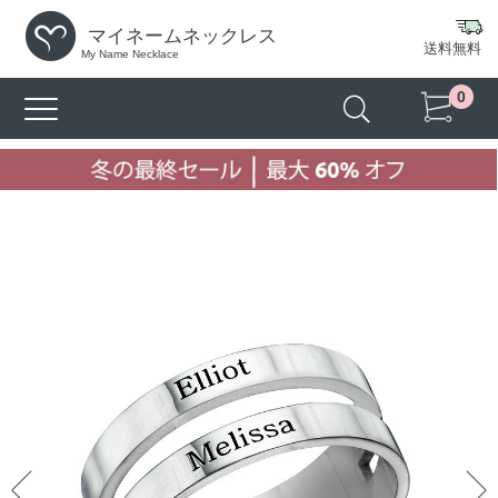
マイネームネックレス
送料無料
My Name Necklace
0