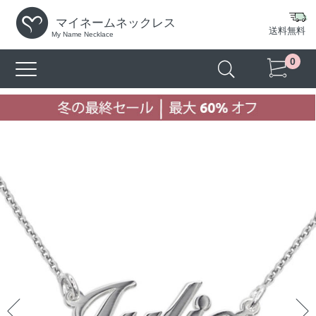
マイネームネックレス
送料無料
My Name Necklace
0