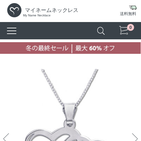
マイネームネックレス
送料無料
My Name Necklace
0