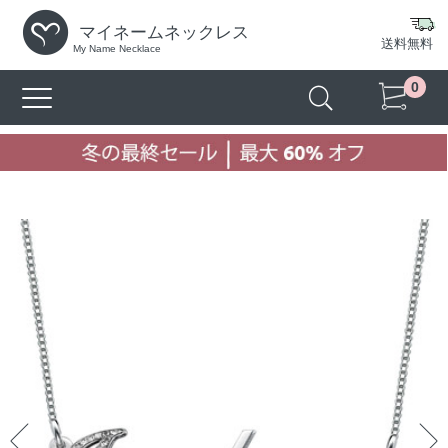
マイネームネックレス
送料無料
My Name Necklace
0