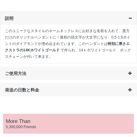
説明
このユニークなスタイルのネームネックレスにお好きな名前を入れて、貴方
だけのオリジナルペンダントに！最初の頭文字が大文字になり、0.5-1.5ポイ
ントのダイアモンドが埋め込まれています。このペンダントは
特別に厚さエ
クストラの14Kホワイトゴールド
で作られ、14ｋホワイトゴールド ボック
スチェーンが付いて来ます。
ご使用方法
発送の日数と料金
More Than
5,300,000 Friends