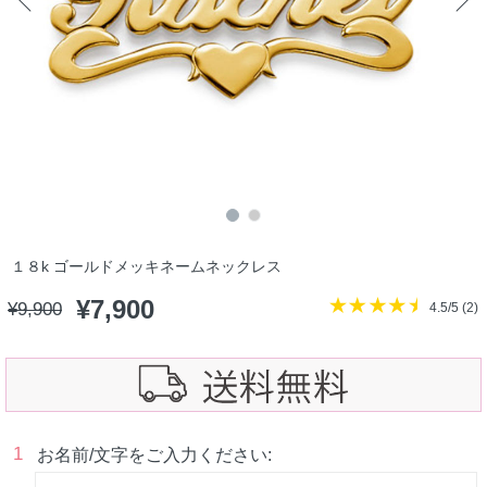
１８k ゴールドメッキネームネックレス
¥
7,900
¥
9,900
4.5/5 (
2
)
1
お名前/文字をご入力ください: