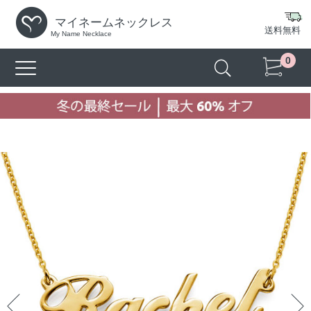
マイネームネックレス
送料無料
My Name Necklace
0