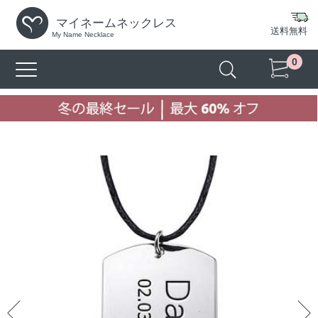
マイネームネックレス
送料無料
My Name Necklace
0