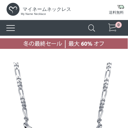
マイネームネックレス
送料無料
My Name Necklace
0