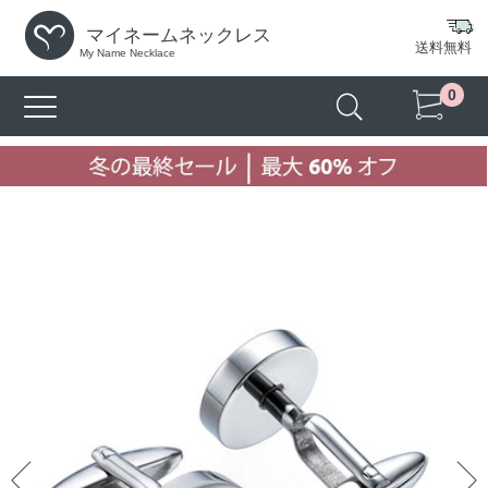
マイネームネックレス
送料無料
My Name Necklace
0