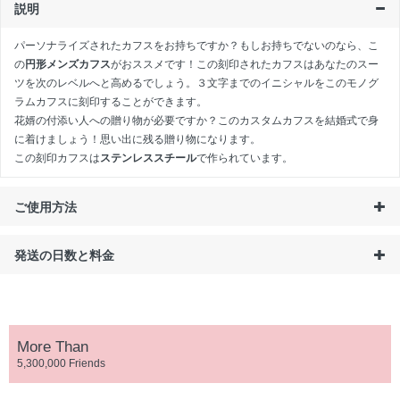
説明
パーソナライズされたカフスをお持ちですか？もしお持ちでないのなら、こ
の
円形メンズカフス
がおススメです！この刻印されたカフスはあなたのスー
ツを次のレベルへと高めるでしょう。３文字までのイニシャルをこのモノグ
ラムカフスに刻印することができます。
花婿の付添い人への贈り物が必要ですか？このカスタムカフスを結婚式で身
に着けましょう！思い出に残る贈り物になります。
この刻印カフスは
ステンレススチール
で作られています。
ご使用方法
発送の日数と料金
More Than
5,300,000 Friends