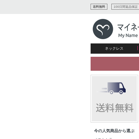
送料無料
100日間返品保証
ネックレス
すべてコレクションを見る
リング
愛を表すコレクション
ネームプレビュー
マザーズ
ブレスレット
刻印ジュエリー
カップル
ネームネックレス
愛のブレスレット
イニシャルジュエリー
メンズ
キャリーネームネックレス
インフィニティ コレクショ
彼女への贈り物
ギフトコレクション
プチネームネックレス
誕生石コレクション
花嫁
バーネックレスコレクション
写真入りネックレス
ディスクとサークルのコレク
今の人気商品から選ぶ