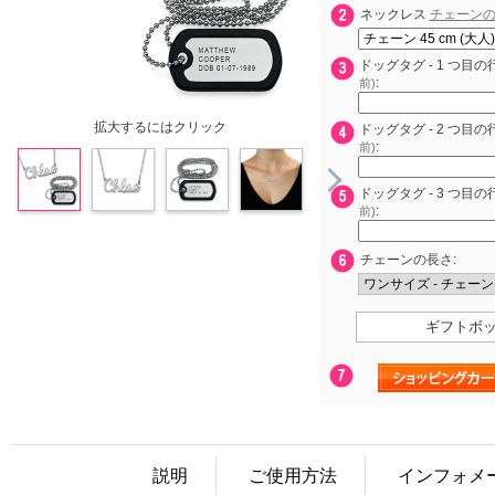
ネックレス
チェーン
ドッグタグ - 1 つ目の
:
前)
拡大するにはクリック
ドッグタグ - 2 つ目の
:
前)
ドッグタグ - 3 つ目の
:
前)
チェーンの長さ:
ギフトボ
説明
ご使用方法
インフォメ