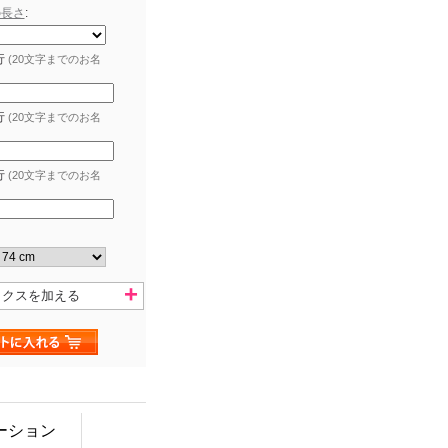
の長さ
:
行
(20文字までのお名
行
(20文字までのお名
行
(20文字までのお名
ックスを加える
ーション