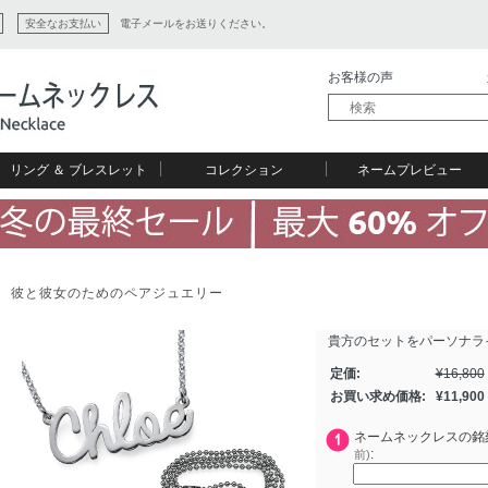
安全なお支払い
電子メールをお送りください。
お客様の声
リング ＆ ブレスレット
コレクション
ネームプレビュー
ン
彼と彼女のためのペアジュエリー
貴方のセットをパーソナラ
ション
定価:
¥
16,800
お買い求め価格:
¥
11,900
ネームネックレスの銘
:
前)