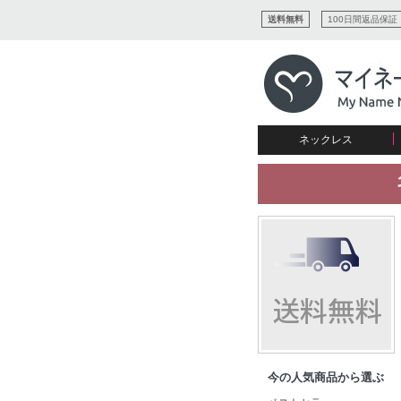
送料無料
100日間返品保証
ネックレス
すべてコレクションを見る
リング
愛を表すコレクション
ネームプレビュー
マザーズ
ブレスレット
刻印ジュエリー
カップル
ネームネックレス
愛のブレスレット
イニシャルジュエリー
メンズ
キャリーネームネックレス
インフィニティ コレクション
彼女への贈り物
ギフトコレクション
プチネームネックレス
誕生石コレクション
花嫁
バーネックレスコレクション
写真入りネックレス
ディスクとサークルのコレク
今の人気商品から選ぶ