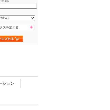
:
お名前)
クスを加える
ーション