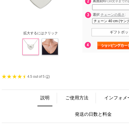
裏面刻印
(10文字までの
選択
チェーンの長さ
:
ギフトボッ
拡大するにはクリック
4.5 out of 5 (
2
)
説明
ご使用方法
インフォメ
発送の日数と料金