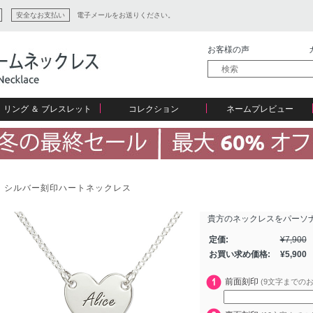
安全なお支払い
電子メールをお送りください。
お客様の声
リング ＆ ブレスレット
コレクション
ネームプレビュー
シルバー刻印ハートネックレス
貴方のネックレスをパーソ
ション
定価:
¥
7,900
お買い求め価格:
¥
5,900
前面刻印
(9文字までのお