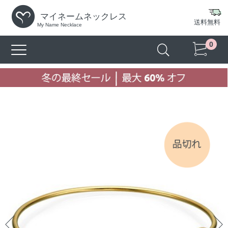
マイネームネックレス
送料無料
My Name Necklace
0