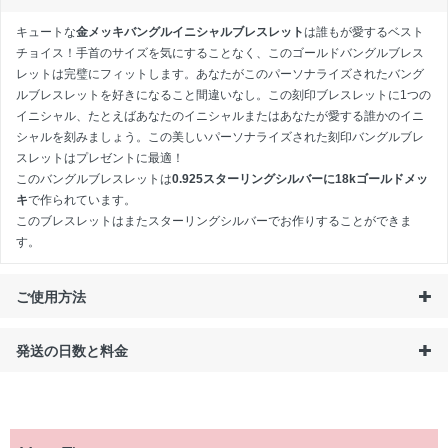
キュートな
金メッキバングルイニシャルブレスレット
は誰もが愛するベスト
チョイス！手首のサイズを気にすることなく、このゴールドバングルブレス
レットは完璧にフィットします。あなたがこのパーソナライズされたバング
ルブレスレットを好きになること間違いなし。この刻印ブレスレットに1つの
イニシャル、たとえばあなたのイニシャルまたはあなたが愛する誰かのイニ
シャルを刻みましょう。この美しいパーソナライズされた刻印バングルブレ
スレットはプレゼントに最適！
このバングルブレスレットは
0.925スターリングシルバーに18kゴールドメッ
キ
で作られています。
このブレスレットはまた
スターリングシルバー
でお作りすることができま
す。
ご使用方法
発送の日数と料金