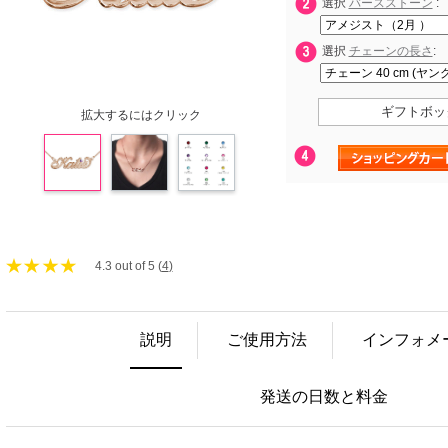
選択
バースストーン
:
選択
チェーンの長さ
:
ギフトボッ
拡大するにはクリック
4.3 out of 5 (
4
)
説明
ご使用方法
インフォメ
発送の日数と料金