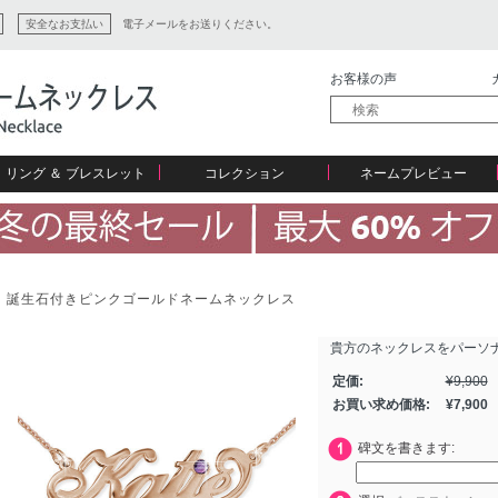
安全なお支払い
電子メールをお送りください。
お客様の声
リング ＆ ブレスレット
コレクション
ネームプレビュー
誕生石付きピンクゴールドネームネックレス
貴方のネックレスをパーソ
ション
定価:
¥
9,900
お買い求め価格:
¥
7,900
碑文を書きます: