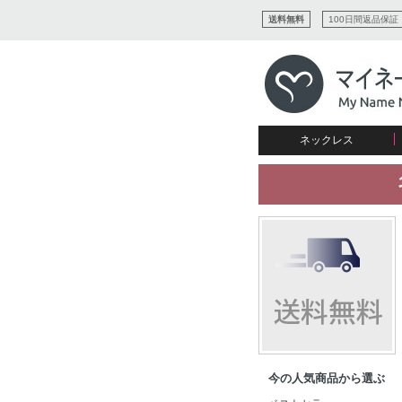
送料無料
100日間返品保証
ネックレス
すべてコレクションを見る
リング
愛を表すコレクション
ネームプレビュー
マザーズ
ブレスレット
刻印ジュエリー
カップル
ネームネックレス
愛のブレスレット
イニシャルジュエリー
メンズ
キャリーネームネックレス
インフィニティ コレクション
彼女への贈り物
ギフトコレクション
プチネームネックレス
誕生石コレクション
花嫁
バーネックレスコレクション
写真入りネックレス
ディスクとサークルのコレク
今の人気商品から選ぶ