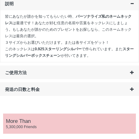
説明
皆にあなたが誰かを知ってもらいたい時、
パーソナライズ私のネームネック
レス
は最適です！あなたが好む任意の名前や言葉をネックレスにしましょ
う。もしあなたが誰かのためのプレゼントをお探しなら、このネームネック
レスは最良の選択。
３サイズからお選びいただけます。または各サイズをゲット！
このネックレスは
0.925スターリングシルバー
で作られています。また
スター
リングシルバーボックスチェーン
が付いてきます。
ご使用方法
発送の日数と料金
More Than
5,300,000 Friends