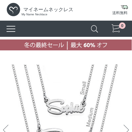
マイネームネックレス
送料無料
My Name Necklace
0