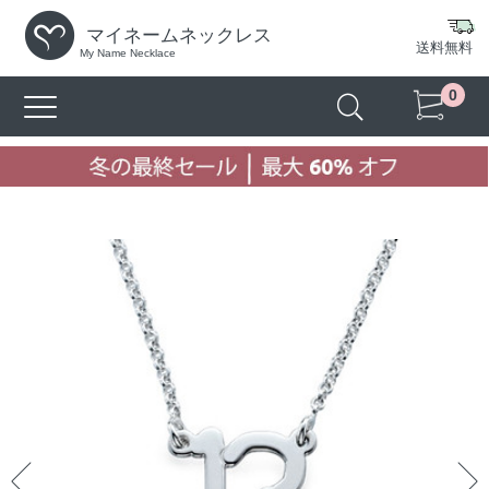
マイネームネックレス
送料無料
My Name Necklace
0