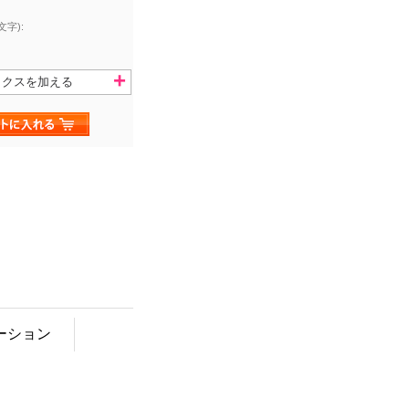
文字):
ックスを加える
ーション