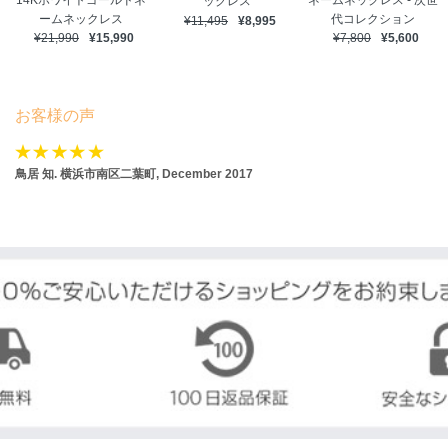
14Kホワイトゴールドネ
ネームネックレス - 次世
ックレス
ームネックレス
代コレクション
¥11,495
¥8,995
¥21,990
¥15,990
¥7,800
¥5,600
お客様の声
鳥居 知.
横浜市南区二葉町, December 2017