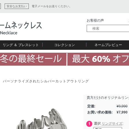
安全なお支払い
電子メールをお送りください。
お客様の声
リング ＆ ブレスレット
コレクション
ネームプレビュー
ン
パーソナライズされたシルバーカットアウトリング
ション
貴方だけのオリジナルリン
定価:
¥
9,990
お買い求め価格:
¥
7,990
選択
リングサイズ
: