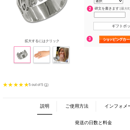
碑文を書きます:
(最大8
ギフトボ
拡大するにはクリック
5 out of 5 (
1
)
説明
ご使用方法
インフォメ
発送の日数と料金