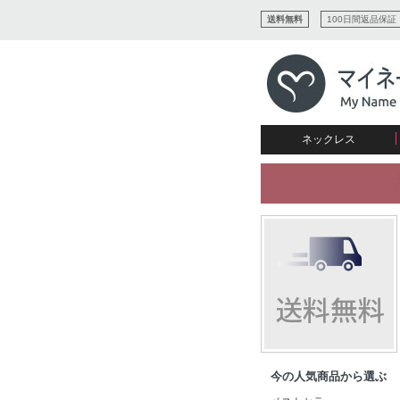
送料無料
100日間返品保証
ネックレス
すべてコレクションを見る
リング
愛を表すコレクション
ネームプレビュー
マザーズ
ブレスレット
刻印ジュエリー
カップル
ネームネックレス
愛のブレスレット
イニシャルジュエリー
メンズ
キャリーネームネックレス
インフィニティ コレクショ
彼女への贈り物
ギフトコレクション
プチネームネックレス
誕生石コレクション
花嫁
バーネックレスコレクション
写真入りネックレス
ディスクとサークルのコレク
今の人気商品から選ぶ