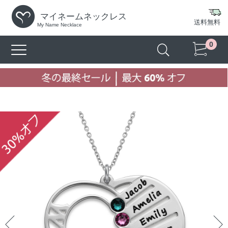
マイネームネックレス
送料無料
My Name Necklace
0