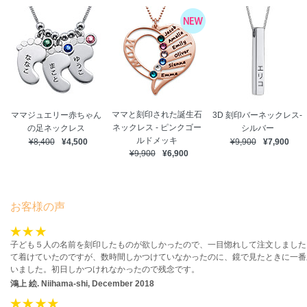
ママと刻印された誕生石
ママジュエリー赤ちゃん
3D 刻印バーネックレス-
ネックレス - ピンクゴー
の足ネックレス
シルバー
ルドメッキ
¥8,400
¥4,500
¥9,900
¥7,900
¥9,900
¥6,900
お客様の声
子ども５人の名前を刻印したものが欲しかったので、一目惚れして注文しました
て着けていたのですが、数時間しかつけていなかったのに、鏡で見たときに一番
いました。初日しかつけれなかったので残念です。
鴻上 絵.
Niihama-shi, December 2018