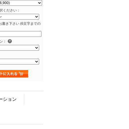
択ください：
お書き下さい (6文字までの
ン：
ーション