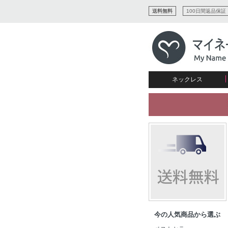
送料無料
100日間返品保証
ネックレス
すべてコレクションを見る
リング
愛を表すコレクション
ネームプレビュー
マザーズ
ブレスレット
刻印ジュエリー
カップル
ネームネックレス
愛のブレスレット
イニシャルジュエリー
メンズ
キャリーネームネックレス
インフィニティ コレクショ
彼女への贈り物
ギフトコレクション
プチネームネックレス
誕生石コレクション
花嫁
バーネックレスコレクション
写真入りネックレス
ディスクとサークルのコレク
今の人気商品から選ぶ