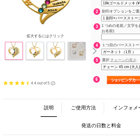
刻印オプションをご選
1 つめの名前／文字を
お名前):
拡大するにはクリック
１つ目のバースストー
選択
チェーンの長さ
:
4.4 out of 5 (
7
)
説明
ご使用方法
インフォメ
発送の日数と料金