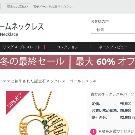
安全なお支払い
電子メールをお送りください。
お客様の声
リング ＆ ブレスレット
コレクション
ネームプレビュー
ン
ママと刻印された誕生石ネックレス - ゴールドメッキ
貴方のネックレスをパーソ
ション
定価:
¥
9,900
お買い求め価格:
¥
6,900
割引き分:
¥
2,999
(
素材をお選びください