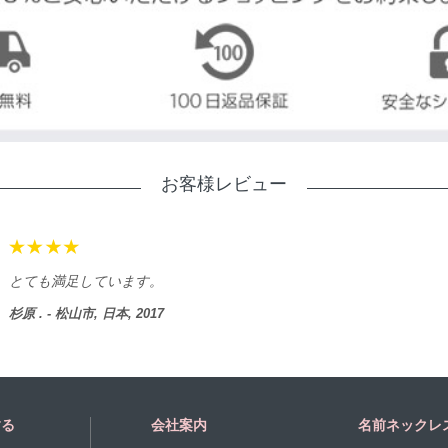
お客様レビュー
とても満足しています。
杉原 . - 松山市, 日本, 2017
する
会社案内
名前ネックレ